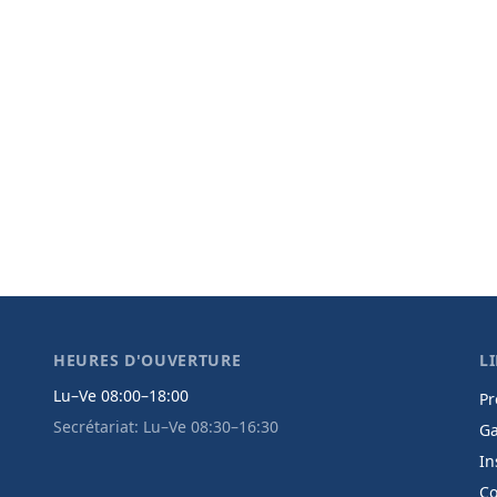
HEURES D'OUVERTURE
L
Lu–Ve 08:00–18:00
Pr
Secrétariat: Lu–Ve 08:30–16:30
Ga
In
Co