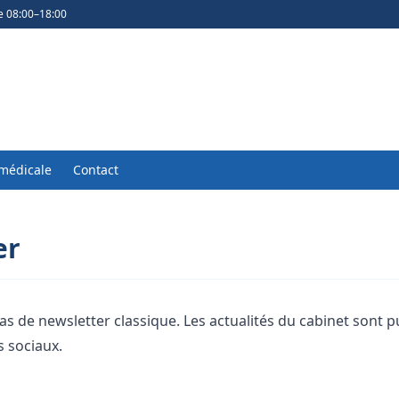
e 08:00–18:00
médicale
Contact
er
s de newsletter classique. Les actualités du cabinet sont p
s sociaux
.