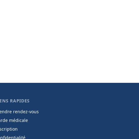
IENS RAPIDES
endre rendez-vous
rde médicale
scription
nfidentialité