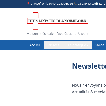
📍 Blancefloerlaan 69, 2050 Anvers
📞 03 219 43 93
🕐 Lu–V
Maison médicale · Rive Gauche Anvers
Accueil
Services
La pratique
Garde 
Newslett
Nous n’envoyons pa
Actualités & média