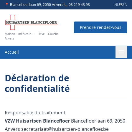
📍 Blancefloerlaan 69, 2050 Anvers
📞 03 219 43 93
NL
FR
EN
Prendre rendez-vous
Maison médicale · Rive Gauche
Anvers
Accueil
Déclaration de
confidentialité
Responsable du traitement
VZW Huisartsen Blancefloer
Blancefloerlaan 69, 2050
Anvers
secretariaat@huisartsen-blancefloer.be