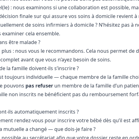
el(le) : nous examinons si une collaboration est possible, mai
 décision finale sur qui assure vos soins à domicile revient à
uellement de soins infirmiers à domicile ? N’hésitez pas à 
s examiner cela ensemble.
sans être malade ?
n plus : nous vous le recommandons. Cela nous permet de 
 complet avant que vous n’ayez besoin de soins.
 la famille doivent-ils s’inscrire ?
est toujours individuelle — chaque membre de la famille cho
ne pouvons
pas refuser
un membre de la famille d’un patient 
lle non inscrits ne bénéficient pas du remboursement forfa
nt-ils automatiquement inscrits ?
ent rendez-vous pour inscrire votre bébé dès qu’il est affi
mutuelle a changé — que dois-je faire ?
 possible au secrétariat afin que votre dossier reste en ord