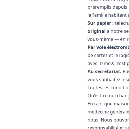
préremplis depuis 
la famille habitant
Sur papier :
télécha
original
à notre sec
vous-même — en rai
Par voie électroniq
de cartes et le logi
avec itsme® n’est p
Au secrétariat.
Pas
vous souhaitez ins
Toutes les conditi
Qu’est-ce qui chan
En tant que maison
médecine général
nous. Nous pouvons
responsabilité et 