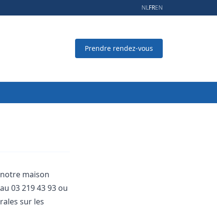
NL
FR
EN
Prendre rendez-vous
r notre maison
 au
03 219 43 93
ou
ales sur les