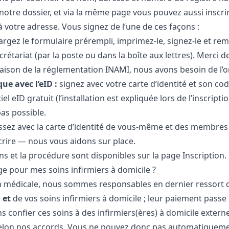
notre dossier, et via la même page vous pouvez aussi inscr
 à votre adresse. Vous signez de l’une de ces façons :
rgez le formulaire prérempli, imprimez-le, signez-le et rem
rétariat (par la poste ou dans la boîte aux lettres). Merci d
son de la réglementation INAMI, nous avons besoin de l’or
ue avec l’eID :
signez avec votre carte d’identité et son cod
ciel eID gratuit (l’installation est expliquée lors de l’inscripti
as possible.
sez avec la carte d’identité de vous-même et des membres 
crire — nous vous aidons sur place.
ons et la procédure sont disponibles sur la page
Inscription
.
ge pour mes soins infirmiers à domicile ?
 médicale, nous sommes responsables en dernier ressort d
e
et
de vos soins infirmiers à domicile ; leur paiement pass
 confier ces soins à des infirmiers(ères) à domicile extern
selon nos accords. Vous ne pouvez donc pas automatiqueme