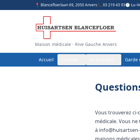
📍 Blancefloerlaan 69, 2050 Anvers
📞 03 219 43 93
🕐 Lu–V
Maison médicale · Rive Gauche Anvers
Accueil
Services
La pratique
Garde 
Question
Vous trouverez ci-
médicale. Vous ne 
à
info@huisartsen-
maisons médicales s