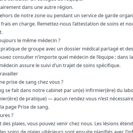
airement dans une autre région.
dehors de notre zone ou pendant un service de garde organ
 frais en charge. Remettez-nous l’attestation de soins et 
.
 toujours le même médecin ?
ratique de groupe avec un dossier médical partagé et des
ouvez consulter n’importe quel médecin de l’équipe ; dans 
édecin assure le suivi d’un trajet de soins spécifique.
ravailler
 une prise de sang chez vous ?
ng se fait dans notre cabinet par un(e) infirmier(ère) du lab
mier(ère) de pratique) — aucun rendez-vous n’est nécessaire
 la page
Prise de sang
.
ures ?
t des plaies, vous pouvez venir chez nous. Les lésions éten
les soins de plaies ultérieurs sont ensuite planifiés avec l’in