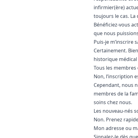
infirmier(ère) actu
toujours le cas. La
Bénéficiez-vous act
que nous puission
Puis-je m’inscrire 
Certainement. Bie
historique médical
Tous les membres de
Non, l’inscription 
Cependant, nous 
membres de la fami
soins chez nous.
Les nouveau-nés so
Non. Prenez rapidem
Mon adresse ou ma 
Signalez-le dès que