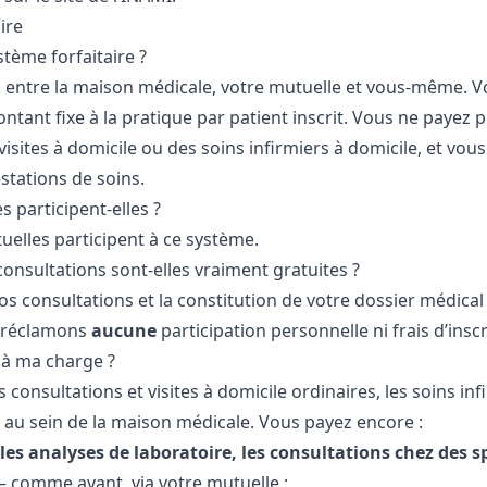
ire
stème forfaitaire ?
ord entre la maison médicale, votre mutuelle et vous-même. V
ant fixe à la pratique par patient inscrit. Vous ne payez p
visites à domicile ou des soins infirmiers à domicile, et vou
stations de soins.
s participent-elles ?
uelles participent à ce système.
 consultations sont-elles vraiment gratuites ?
 vos consultations et la constitution de votre dossier médica
e réclamons
aucune
participation personnelle ni frais d’insc
 à ma charge ?
s consultations et visites à domicile ordinaires, les soins in
e au sein de la maison médicale. Vous payez encore :
es analyses de laboratoire, les consultations chez des spé
 comme avant, via votre mutuelle ;