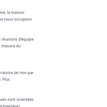
isé, la maison
nous nous occupons
 réunions d’équipe
la mesure du
oratoire (et non par
. Plus
dues sont orientées
firmier(ère).