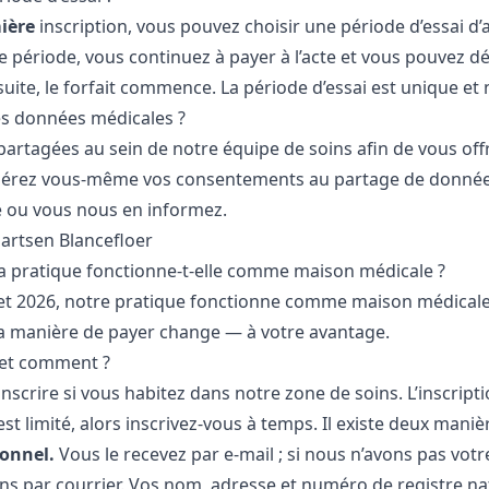
ière
inscription, vous pouvez choisir une période d’essai 
 période, vous continuez à payer à l’acte et vous pouvez dé
uite, le forfait commence. La période d’essai est unique et
es données médicales ?
artagées au sein de notre équipe de soins afin de vous offr
 gérez vous-même vos consentements au partage de donnée
e
ou vous nous en informez.
artsen Blancefloer
la pratique fonctionne-t-elle comme maison médicale ?
illet 2026, notre pratique fonctionne comme maison médicale
 la manière de payer change — à votre avantage.
e et comment ?
nscrire si vous habitez dans notre
zone de soins
. L’inscript
t limité, alors inscrivez-vous à temps. Il existe deux manièr
sonnel.
Vous le recevez par e-mail ; si nous n’avons pas votr
ns par courrier. Vos nom, adresse et numéro de registre na