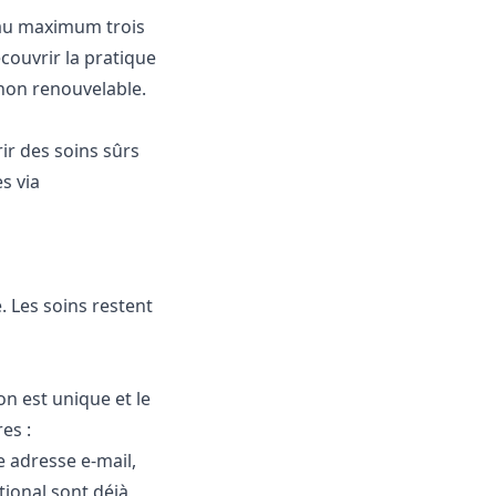
d’au maximum trois
couvrir la pratique
 non renouvelable.
ir des soins sûrs
s via
. Les soins restent
ion est unique et le
es :
e adresse e-mail,
tional sont déjà