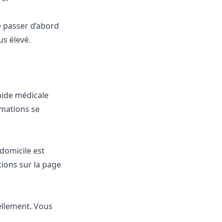
e passer d’abord
us élevé.
aide médicale
rmations se
 domicile est
tions sur la page
ellement. Vous