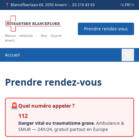
📍 Blancefloerlaan 69, 2050 Anvers
📞 03 219 43 93
NL
FR
EN
Prendre rendez-vous
Maison médicale · Rive Gauche
Anvers
Accueil
Prendre rendez-vous
🚨
Quel numéro appeler ?
112
Danger vital ou traumatisme grave.
Ambulance &
SMUR — 24h/24, gratuit partout en Europe