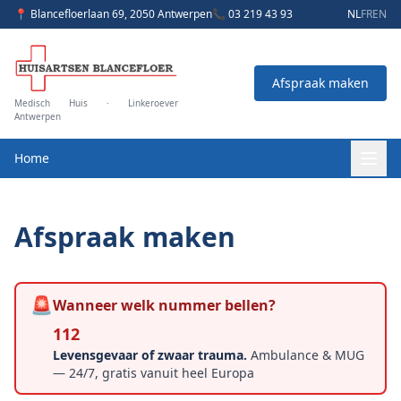
📍 Blancefloerlaan 69, 2050 Antwerpen
📞 03 219 43 93
NL
FR
EN
Afspraak maken
Medisch Huis · Linkeroever
Antwerpen
Home
Afspraak maken
🚨
Wanneer welk nummer bellen?
112
Levensgevaar of zwaar trauma.
Ambulance & MUG
— 24/7, gratis vanuit heel Europa