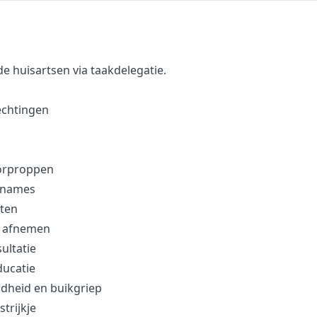
e huisartsen via taakdelegatie.
echtingen
orproppen
fnames
tten
m afnemen
ultatie
ducatie
dheid en buikgriep
trijkje