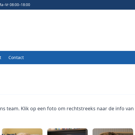
a–Vr 08:00–18:00
t
Contact
s team. Klik op een foto om rechtstreeks naar de info van