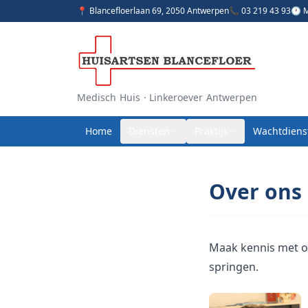
📍 Blancefloerlaan 69, 2050 Antwerpen
📞 03 219 43 93
🕐 M
Medisch Huis · Linkeroever Antwerpen
Home
Diensten
Praktijk
Wachtdiens
Over ons
Maak kennis met on
springen.