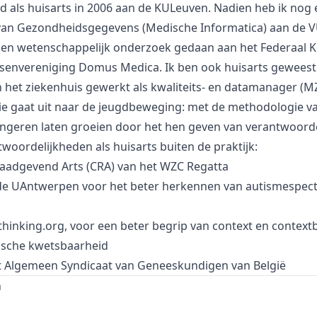
rd als huisarts in 2006 aan de KULeuven. Nadien heb ik n
van Gezondheidsgegevens (Medische Informatica) aan de V
leden wetenschappelijk onderzoek gedaan aan het Federaal
tsenvereniging Domus Medica. Ik ben ook huisarts geweest 
n het ziekenhuis gewerkt als kwaliteits- en datamanager (MZ
ie gaat uit naar de jeugdbeweging: met de methodologie v
ongeren laten groeien door het hen geven van verantwoorde
twoordelijkheden als huisarts buiten de praktijk:
aadgevend Arts (CRA) van het WZC Regatta
e UAntwerpen voor het beter herkennen van autismespec
thinking.org
, voor een beter begrip van context en contextb
ische kwetsbaarheid
t Algemeen Syndicaat van Geneeskundigen van België
n