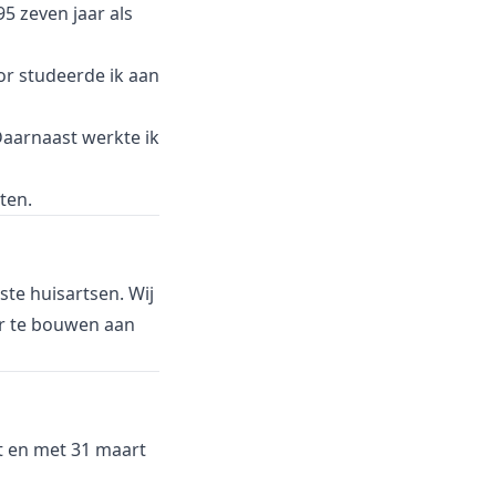
5 zeven jaar als
or studeerde ik aan
Daarnaast werkte ik
ten.
te huisartsen. Wij
er te bouwen aan
ot en met 31 maart