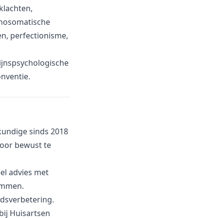
klachten,
chosomatische
en, perfectionisme,
ijnspsychologische
nventie.
kundige sinds 2018
door bewust te
el advies met
temmen.
idsverbetering.
bij Huisartsen