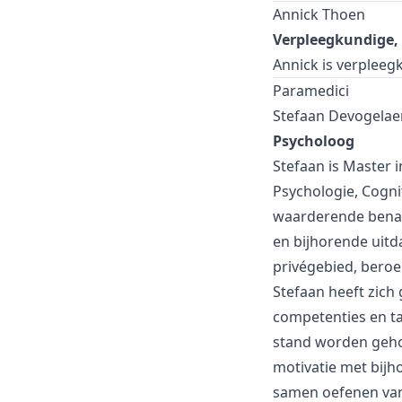
Annick Thoen
Verpleegkundige, 
Annick is verpleeg
Paramedici
Stefaan Devogelae
Psycholoog
Stefaan is Master i
Psychologie, Cogni
waarderende benade
en bijhorende uitd
privégebied, beroep
Stefaan heeft zich
competenties en ta
stand worden geho
motivatie met bij
samen oefenen van 