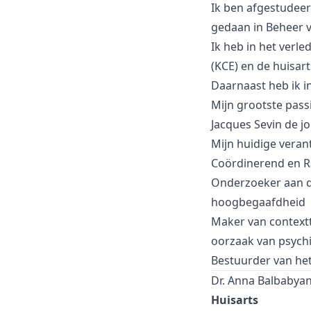
Ik ben afgestudee
gedaan in Beheer 
Ik heb in het ver
(KCE) en de huisar
Daarnaast heb ik i
Mijn grootste pass
Jacques Sevin de j
Mijn huidige veran
Coördinerend en R
Onderzoeker aan d
hoogbegaafdheid
Maker van
context
oorzaak van psych
Bestuurder van he
Dr. Anna Balbabya
Huisarts