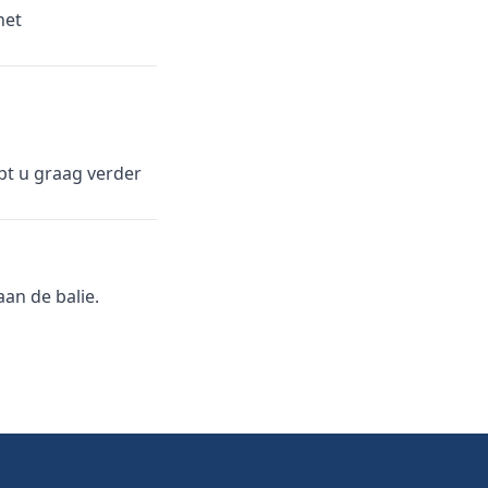
het
lpt u graag verder
an de balie.