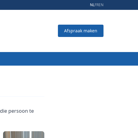
NL
FR
EN
Afspraak maken
 die persoon te