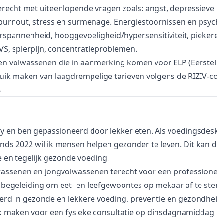
terecht met uiteenlopende vragen zoals: angst, depressieve 
burnout, stress en surmenage. Energiestoornissen en psy
erspannenheid, hooggevoeligheid/hypersensitiviteit, pieker
S, spierpijn, concentratieproblemen.
en volwassenen die in aanmerking komen voor ELP (Eerstel
ik maken van laagdrempelige tarieven volgens de RIZIV-co
8
ny en ben gepassioneerd door lekker eten. Als voedingsdes
sinds 2022 wil ik mensen helpen gezonder te leven. Dit kan 
e en tegelijk gezonde voeding.
wassenen en jongvolwassenen terecht voor een professione
 begeleiding om eet- en leefgewoontes op mekaar af te s
eerd in gezonde en lekkere voeding, preventie en gezondhe
k maken voor een fysieke consultatie op dinsdagnamiddag 