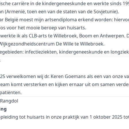
sche carrière in de kindergeneeskunde en werkte sinds 199
an (Armenië, toen een van de staten van de Sovjetunie).
ar België moest mijn artsendiploma erkend worden: hiervo
os voor het mooie beroep van huisarts.
 werkte ik als CLB-arts te Willebroek, Boom en Antwerpen. 
t Wijkgezondheidscentrum De Wille te Willebroek.
segebieden: infectieziekten, kindergeneeskunde en longziek
s
25 verwelkomen wij dr. Keren Goemans als een van onze vas
ons team komt versterken en kijken ernaar uit om samen verd
patiënten.
 Rangdol
ing
pleiding tot huisarts in onze praktijk van 1 oktober 2025 t