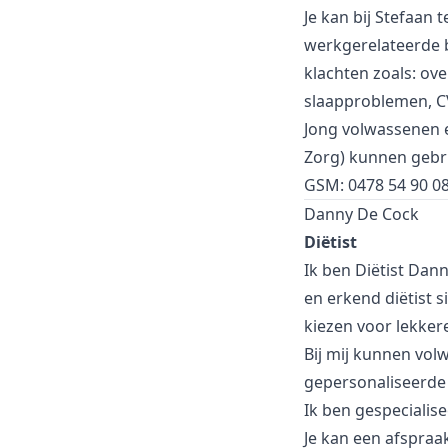
Je kan bij Stefaan 
werkgerelateerde 
klachten zoals: ov
slaapproblemen, CV
Jong volwassenen 
Zorg) kunnen gebru
GSM: 0478 54 90 0
Danny De Cock
Diëtist
Ik ben Diëtist Dan
en erkend diëtist 
kiezen voor lekker
Bij mij kunnen vol
gepersonaliseerde
Ik ben gespecialis
Je kan een afspraa