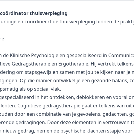
coördinator thuisverpleging
kundige en coördineert de thuisverpleging binnen de prakti
re
n de Klinische Psychologie en gespecialiseerd in Communicat
tieve Gedragstherapie en Ergotherapie. Hij vertrekt telkens
ring om stapsgewijs en samen met jou te kijken naar je m
agingen. Op die manier ontwikkel je een gezonde balans, z
smatig als op sociaal vlak.
 gespecialiseerd in het ontdekken, deblokkeren en vooral o
lenten. Cognitieve gedragstherapie gaat er telkens van uit
uden door een combinatie van je gevoelens, gedachten, go
horende gedragingen. Door deze elementen in vertrouwen t
nieuw gedrag, nemen de psychische klachten stapje voor s