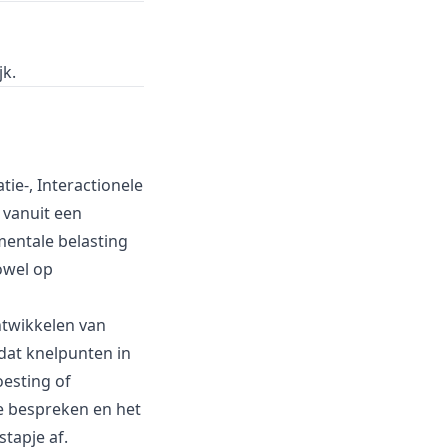
jk.
ie-, Interactionele
 vanuit een
entale belasting
owel op
ntwikkelen van
 dat knelpunten in
esting of
e bespreken en het
tapje af.