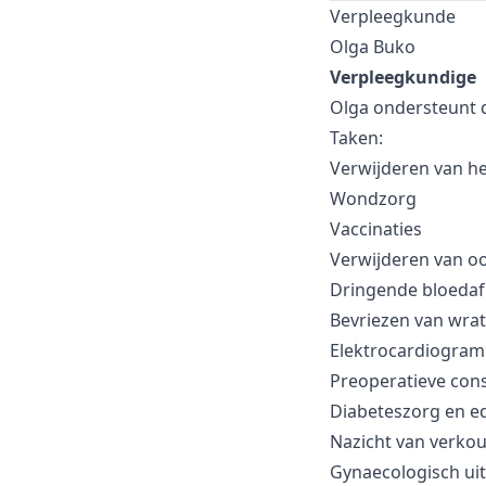
Verpleegkunde
Olga Buko
Verpleegkundige
Olga ondersteunt d
Taken:
Verwijderen van h
Wondzorg
Vaccinaties
Verwijderen van o
Dringende bloeda
Bevriezen van wra
Elektrocardiogra
Preoperatieve cons
Diabeteszorg en e
Nazicht van verkou
Gynaecologisch uits