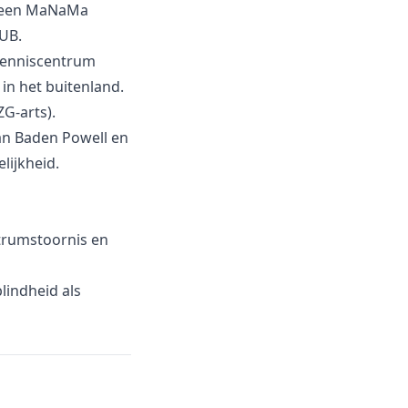
og een MaNaMa
UB.
 Kenniscentrum
in het buitenland.
G-arts).
an Baden Powell en
lijkheid.
trumstoornis en
lindheid als