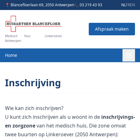
📍 Blancefloerlaan 69, 2050 Antwerpen
📞 03 219 43 93
NL
FR
EN
Afspraak maken
Medisch Huis · Linkeroever
Antwerpen
Home
Inschrijving
Wie kan zich inschrijven?
U kunt zich inschrijven als u woont in de
inschrijvings-
en zorgzone
van het medisch huis. Die zone omvat
twee buurten op Linkeroever (2050 Antwerpen):