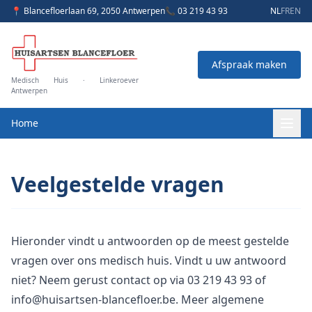
📍 Blancefloerlaan 69, 2050 Antwerpen
📞 03 219 43 93
NL
FR
EN
Afspraak maken
Medisch Huis · Linkeroever
Antwerpen
Home
Veelgestelde vragen
Hieronder vindt u antwoorden op de meest gestelde
vragen over ons medisch huis. Vindt u uw antwoord
niet? Neem gerust contact op via
03 219 43 93
of
info@huisartsen-blancefloer.be
. Meer algemene