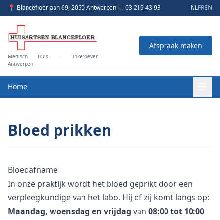
📍 Blancefloerlaan 69, 2050 Antwerpen
📞 03 219 43 93
NL
FR
EN
Afspraak maken
Medisch Huis · Linkeroever
Antwerpen
Home
Bloed prikken
Bloedafname
In onze praktijk wordt het bloed geprikt door een
verpleegkundige van het labo. Hij of zij komt langs op:
Maandag, woensdag en vrijdag
van
08:00 tot 10:00