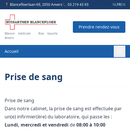
📍 Blancefloerlaan 69, 2050 Anvers
📞 03 219 43 93
NL
FR
EN
Prendre rendez-vous
Maison médicale · Rive Gauche
Anvers
Accueil
Prise de sang
Prise de sang
Dans notre cabinet, la prise de sang est effectuée par
un(e) infirmier(ère) du laboratoire, qui passe les :
Lundi, mercredi et vendredi
de
08:00 à 10:00